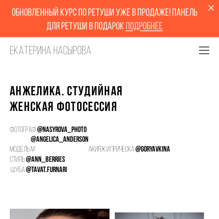
обновленный курс по ретуши уже в продаже! Панель
для ретуши в подарок
Подробнее
Екатерина Насырова
Анжелика. Студийная
женская фотосессия
Фотограф
@NASYROVA_PHOTO
@angelica_anderson
Модель
М
акияж и прическа
@
goryavkina
Стиль
@Ann_berries
ШУБА
@tavat.furnari