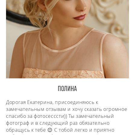
ПОЛИНА
Дорогая Екатерина, присоединяюсь к
замечательным отзывам и хочу сказать огромное
спасибо за фотосесссти)) Ты замечательный
фотограф и в следующий раз обязательно
обращусь к тебе 😊 С тобой легко и приятно