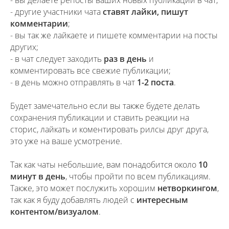
- вы делаете репосты ваших новых публикаций в чат;
- другие участники чата
ставят лайки, пишут
комментарии
;
- вы так же лайкаете и пишете комментарии на посты
других;
- в чат следует заходить
раз в день
и
комментировать все свежие публикации;
- в день можно отправлять в чат
1-2 поста
.
Будет замечательно если вы также будете делать
сохранения публикации и ставить реакции на
сторис, лайкать и коментировать рилсы друг друга,
это уже на ваше усмотрение.
Так как чаты небольшие, вам понадобится около
10
минут в день
, чтобы пройти по всем публикациям.
Также, это может послужить хорошим
нетворкингом
,
так как я буду добавлять людей с
интересным
контентом/визуалом
.