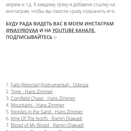
морем и т.д. К каждому треку я добавлю ссылку на
инстаграм, чтобы вы смогли сразу сохранить его.
БУДУ РАДА ВИДЕТЬ ВАС В МОЕМ ИНСТАГРАМ
@NASYROVAA
И НА
YOUTUBE КАНАЛЕ
,
ПОДПИСЫВАЙТЕСЬ ✨
1.
Falls (Reprise) (Instrumental) - Odesza
2.
Time - Hans Zimmer
3.
Cornfield Chase - Hans Zimmer
4.
Mountains - Hans Zimmer
5.
Ripples in the Sand - Hans Zimmer
6.
King Of The North - Ramin Djawadi
7.
Blood of My Blood - Ramin Djawadi