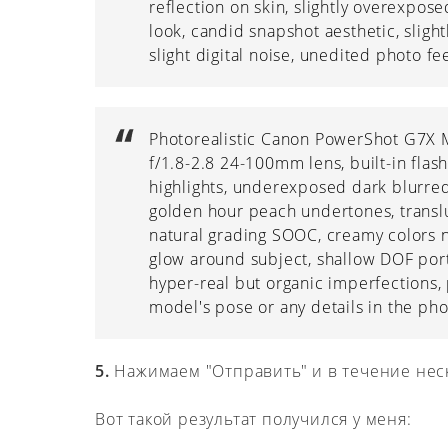
reflection on skin, slightly overexpo
look, candid snapshot aesthetic, sligh
slight digital noise, unedited photo fe
Photorealistic Canon PowerShot G7X Ma
f/1.8-2.8 24-100mm lens, built-in flas
highlights, underexposed dark blurred
golden hour peach undertones, translu
natural grading SOOC, creamy colors n
glow around subject, shallow DOF portr
hyper-real but organic imperfections,
model's pose or any details in the pho
5.
Нажимаем "Отправить" и в течение неск
Вот такой результат получился у меня: