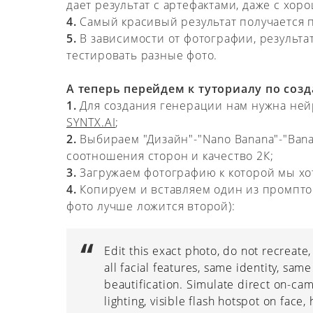
дает результат с артефактами, даже с х
4.
Самый красивый результат получается 
5.
В зависимости от фотографии, результат
тестировать разные фото.
А теперь перейдем к туториалу по соз
1.
Для создания генерации нам нужна ней
SYNTX.AI
;
2.
Выбираем "Дизайн"-"Nano Banana"-"Bana
соотношения сторон и качество 2К;
3.
Загружаем фотографию к которой мы хо
4.
Копируем и вставляем один из промпто
фото лучше ложится второй):
Edit this exact photo, do not recreate
all facial features, same identity, sa
beautification. Simulate direct on-came
lighting, visible flash hotspot on face,